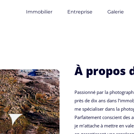
tographie Immobilière - Pays Basque & Landes
Immobilier
Entreprise
Galerie
À propos 
Passionné par la photographie
près de dix ans dans l’immobil
me spécialiser dans la phot
Parfaitement conscient des at
je m’attache à mettre en vale
en garantissant une représent